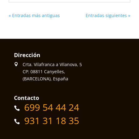
« Entradas más antiguas
Entradas siguientes »
Dirección
Crta. Vilafranca a Vilanova, 5
CP: 08811 Canyelles,
(BARCELONA), España
Contacto
699 54 44 24
931 31 18 35