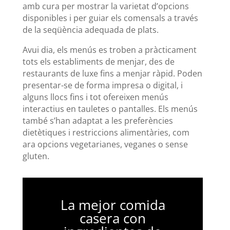
amb cura per mostrar la varietat d’opcions
disponibles i per guiar els comensals a través
de la seqüència adequada de plats.
Avui dia, els menús es troben a pràcticament
tots els establiments de menjar, des de
restaurants de luxe fins a menjar ràpid. Poden
presentar-se de forma impresa o digital, i
alguns llocs fins i tot ofereixen menús
interactius en tauletes o pantalles. Els menús
també s’han adaptat a les preferències
dietètiques i restriccions alimentàries, com
ara opcions vegetarianes, veganes o sense
gluten.
La mejor comida
casera con