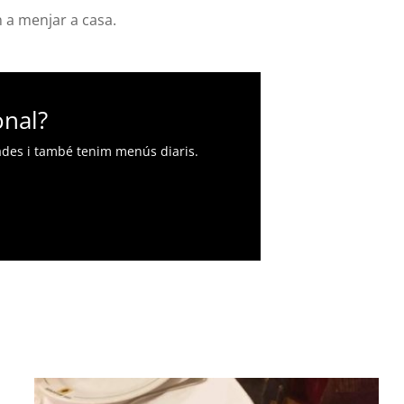
 a menjar a casa.
onal?
otades i també tenim menús diaris.