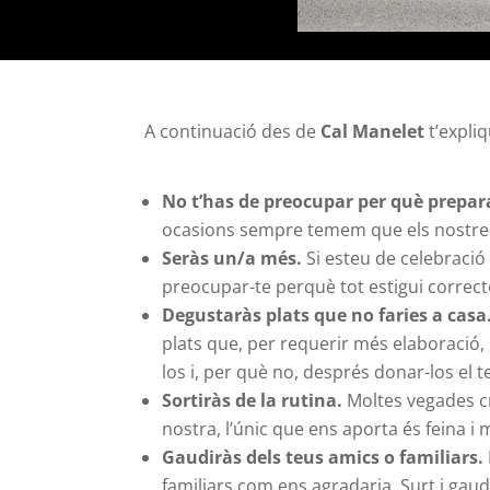
A continuació des de
Cal Manelet
t’expli
No t’has de preocupar per què prepar
ocasions sempre temem que els nostres 
Seràs un/a més.
Si esteu de celebració 
preocupar-te perquè tot estigui correcte
Degustaràs plats que no faries a casa
plats que, per requerir més elaboració, 
los i, per què no, després donar-los el t
Sortiràs de la rutina.
Moltes vegades cre
nostra, l’únic que ens aporta és feina i 
Gaudiràs dels teus amics o familiars.
familiars com ens agradaria. Surt i gau