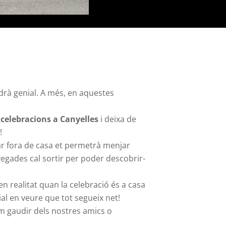
drà genial. A més, en aquestes
 celebracions a Canyelles
i deixa de
!
nar fora de casa et permetrà menjar
vegades cal sortir per poder descobrir-
n realitat quan la celebració és a casa
ial en veure que tot segueix net!
m gaudir dels nostres amics o