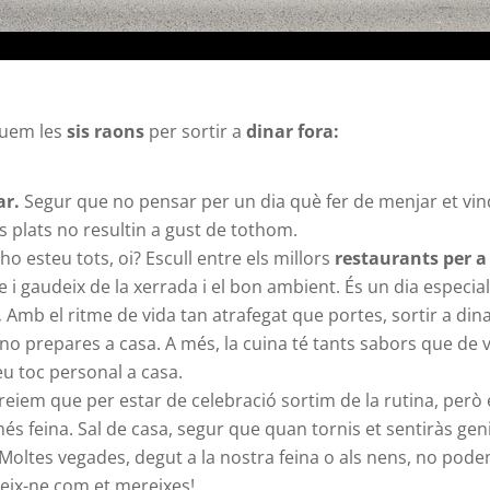
quem les
sis raons
per sortir a
dinar fora:
ar.
Segur que no pensar per un dia què fer de menjar et vin
plats no resultin a gust de tothom.
ho esteu tots, oi? Escull entre els millors
restaurants per a
 i gaudeix de la xerrada i el bon ambient. És un dia especial
.
Amb el ritme de vida tan atrafegat que portes, sortir a di
no prepares a casa. A més, la cuina té tants sabors que de 
eu toc personal a casa.
iem que per estar de celebració sortim de la rutina, però e
més feina. Sal de casa, segur que quan tornis et sentiràs gen
Moltes vegades, degut a la nostra feina o als nens, no pode
deix-ne com et mereixes!