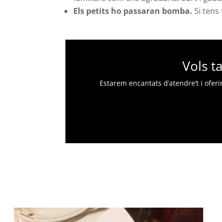
Els petits ho passaran bomba.
Si tens
Vols ta
Estarem encantats d’atendre’t i oferi