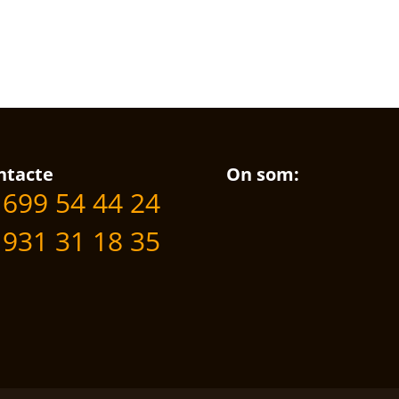
ntacte
On som:
699 54 44 24
931 31 18 35