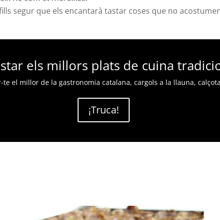
 fills segur que els encantarà tastar coses que no acostumen
star els millors plats de cuina tradici
r-te el millor de la gastronomia catalana, cargols a la llauna, calç
¡Truca!