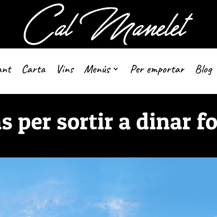
ant
Carta
Vins
Menús
Per emportar
Blog
s per sortir a dinar f