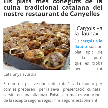
Els plats més coneguts de la
cuina tradicional catalana del
nostre restaurant de Canyelles
Cargols «a
la llauna»
Els
cargols a la
llauna
són un
plat típic de
Lleida però
que es troba
per tot
Catalunya avui dia.
El nom del plat ve donat del català «a la llauna» per
com es preparen i per la seva presentació: cuinats i
servits en una «llauna». Existeixen moltes variacions
de la recepta segons regió i fins segons establiment.