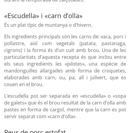
«Escudella» i «carn d’olla»
És un plat típic de muntanya o d’hivern.
Els ingredients principals són les carns de: vaca, porc i
pollastre, així com vegetals (patata, pastanaga,
cigrons) i la forma és d’un cuit amb brou. Una de les
particularitats d’aquesta recepta és que inclou entre
els seus ingredients les «pilotes», una espècie de
mandonguilles allargades amb forma de croquetes,
elaborades amb carn, ou, pa, all i julivert, que es
couen en el brou.
L’escudella pot ser separada en «escudella» o «sopa
de galets» que és el brou resultat de la carn d’olla amb
pastes en forma de cargol, mentre que la carn es pot
servir separat com «carn d’olla».
Peus de porc estofat