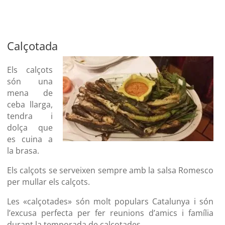
Calçotada
Els calçots
són una
mena de
ceba llarga,
tendra i
dolça que
es cuina a
la brasa.
Els calçots se serveixen sempre amb la salsa Romesco
per mullar els calçots.
Les «calçotades» són molt populars Catalunya i són
l’excusa perfecta per fer reunions d’amics i família
durant la temporada de calçotades.