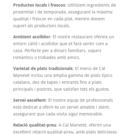
Productes locals i frescos
: Utilitzem ingredients de
proximitat i de temporada, assegurant la màxima
qualitat i frescor en cada plat, mentre donem
suport als productors locals.
Ambient acollidor
: El nostre restaurant ofereix un
entorn càlid i acollidor que et farà sentir com a
casa. Perfecte per a dinars familiars, sopars
romàntics o trobades amb amics.
Varietat de plats tradicionals
: El menú de Cal
Manelet inclou una àmplia gamma de plats típics
catalans, des de tapes i entrants fins a plats
principals i postres, que satisfan tots els gustos.
Servei excel·lent
: El nostre equip de professionals
està dedicat a oferir-te un servei amable i atent,
assegurant que cada visita sigui memorable.
Relació qualitat-preu
: A Cal Manelet, oferim una
excel·lent relació qualitat-preu, amb plats deliciosos