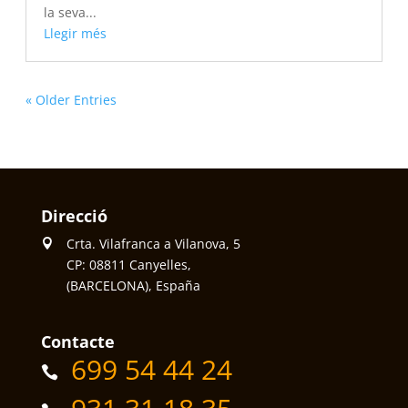
la seva...
Llegir més
« Older Entries
Direcció
Crta. Vilafranca a Vilanova, 5
CP: 08811 Canyelles,
(BARCELONA), España
Contacte
699 54 44 24