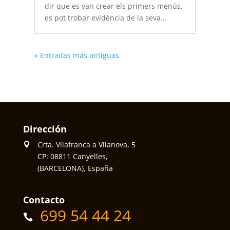
dir que es van crear els primers menús,
es pot trobar evidència de la seva...
« Entradas más antiguas
Dirección
Crta. Vilafranca a Vilanova, 5
CP: 08811 Canyelles,
(BARCELONA), España
Contacto
699 54 44 24