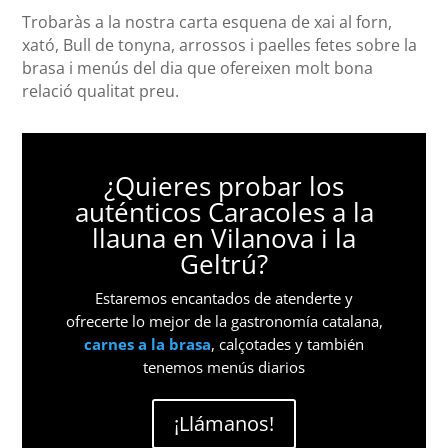
Trobaràs a la nostra carta esquena de xai al forn,
xató, Bull de tonyna, arrossos i paelles fetes sobre la
brasa i menús del dia que ofereixen molt bona
relació qualitat preu.
¿Quieres probar los
auténticos Caracoles a la
llauna en Vilanova i la
Geltrú?
Estaremos encantados de atenderte y
ofrecerte lo mejor de la gastronomía catalana,
carnes a la brasa
, calçotades y también
tenemos menús diarios
¡Llámanos!